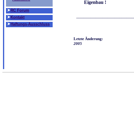
Eigenbau !
RC Forum
________________________
Kontakt
Haftungs-Ausschluss
Letzte Änderung:
2005
Elektronik für Ingeni
Leserrezension:
Dieses Buch ist eindeuti