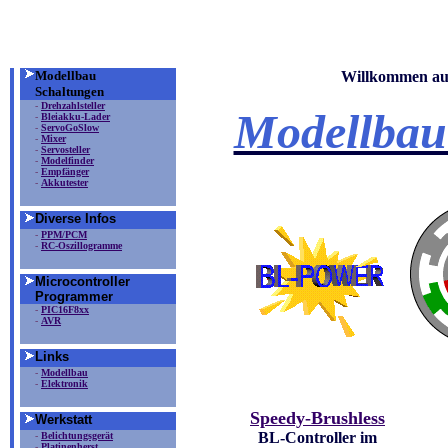
Modellbau
Willkommen auf
Schaltungen
-
Drehzahlsteller
Modellbau
-
Bleiakku-Lader
-
ServoGoSlow
-
Mixer
-
Servosteller
-
Modelfinder
-
Empfänger
-
Akkutester
Diverse Infos
-
PPM/PCM
-
RC-Oszillogramme
Microcontroller
Programmer
-
PIC16F8xx
-
AVR
Links
-
Modellbau
-
Elektronik
Speedy-Brushless
Werkstatt
BL-Controller im
-
Belichtungsgerät
-
Platinenherst.